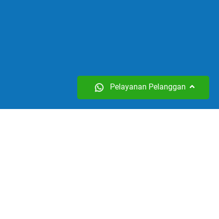
Pelayanan Pelanggan
Tentang Kami
Profil
Dewan Direksi
Manajer
Mitra dan Klien
Laporan Tahunan